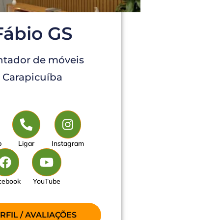
Fábio GS
tador de móveis
Carapicuíba
p
Ligar
Instagram
cebook
YouTube
RFIL / AVALIAÇÕES