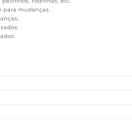
ezinhos, rodinhas, etc.
 para mudanças.
anças.
usados.
ados.