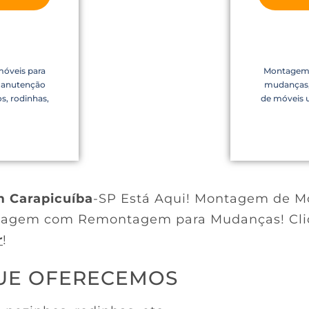
óveis para
Montagem 
manutenção
mudanças,
s, rodinhas,
de móveis u
 Carapicuíba
-SP Está Aqui! Montagem de M
ontagem com Remontagem para Mudanças! Cli
r
!
QUE OFERECEMOS