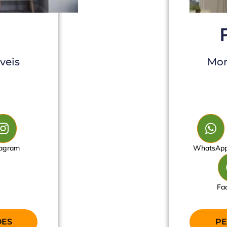
G
veis
Mon
tagram
WhatsAp
Fa
ÕES
PE