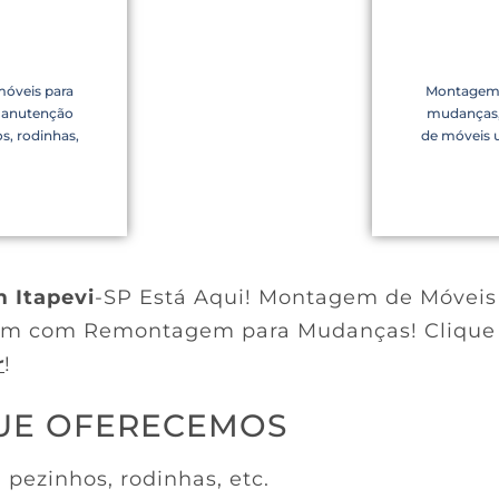
óveis para
Montagem 
manutenção
mudanças,
s, rodinhas,
de móveis u
 Itapevi
-SP Está Aqui! Montagem de Móvei
agem com Remontagem para Mudanças! Clique 
r
!
QUE OFERECEMOS
ezinhos, rodinhas, etc.