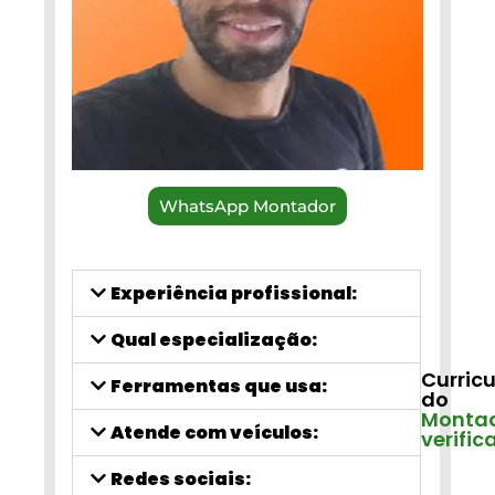
WhatsApp Montador
Experiência profissional:
Qual especialização:
Curricu
Ferramentas que usa:
do
Monta
Atende com veículos:
verific
Redes sociais: